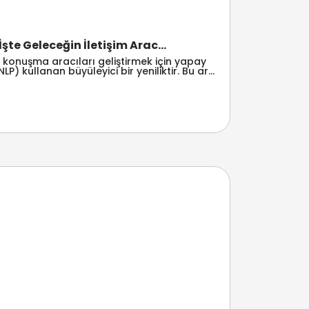
te Geleceğin İletişim Arac...
l konuşma aracıları geliştirmek için yapay
P) kullanan büyüleyici bir yeniliktir. Bu ar...