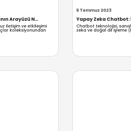
5 Temmuz 2023
ın Arayüzü N...
Yapay Zeka Chatbot: İş
 iletişim ve etkileşimi
Chatbot teknolojisi, sana
raçlar koleksiyonundan
zeka ve doğal dil işleme (NL