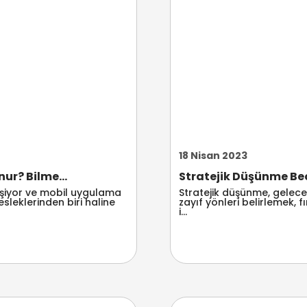
18 Nisan 2023
ur? Bilme...
Stratejik Düşünme Beceri
işiyor ve mobil uygulama
Stratejik düşünme, gelece
sleklerinden biri haline
zayıf yönleri belirlemek, 
i...