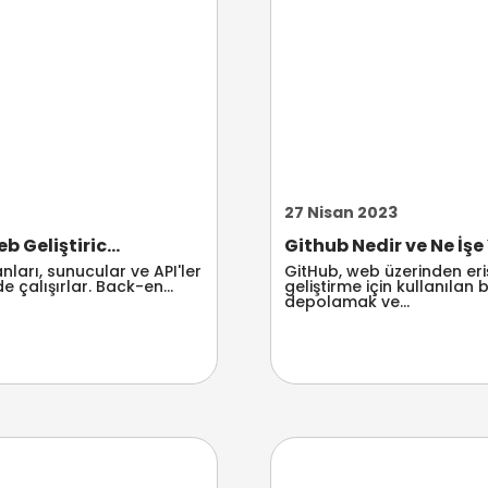
27 Nisan 2023
 Geliştiric...
Github Nedir ve Ne İşe 
ları, sunucular ve API'ler
GitHub, web üzerinden erişi
e çalışırlar. Back-en...
geliştirme için kullanılan
depolamak ve...