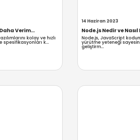
14 Haziran 2023
 Daha Verim...
Node.js Nedir ve Nasıl 
zılımlarını kolay ve hızlı
Node.js, JavaScript kodunu
 spesifikasyonları k...
yürütme yeteneği sayesin
geliştirm...